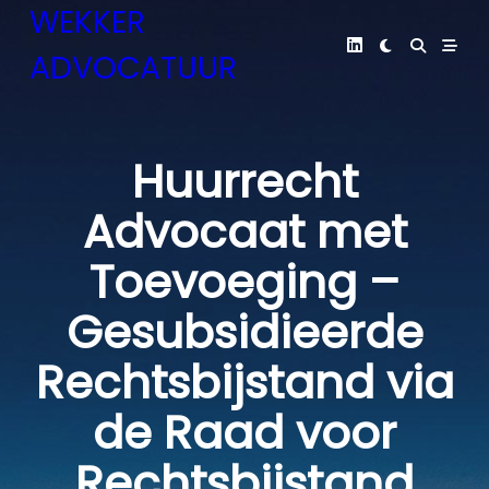
Skip
WEKKER
to
ADVOCATUUR
content
Huurrecht
Advocaat met
Toevoeging –
Gesubsidieerde
Rechtsbijstand via
de Raad voor
Rechtsbijstand